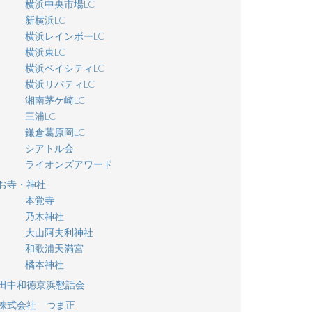
横浜中央市場LC
新横浜LC
横浜レインボーLC
横浜東LC
横浜ベイシティLC
横浜リバティLC
湘南茅ケ崎LC
三浦LC
鎌倉葛原岡LC
シアトル会
ライオンズアワード
お寺・神社
本覚寺
乃木神社
大山阿夫利神社
和歌浦天満宮
橘本神社
田中和徳京浜懇話会
株式会社 つま正