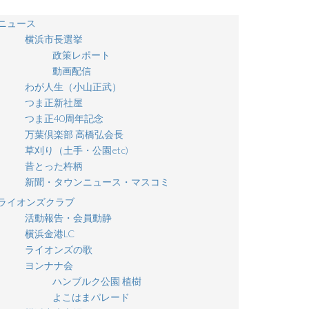
ニュース
横浜市長選挙
政策レポート
動画配信
わが人生（小山正武）
つま正新社屋
つま正40周年記念
万葉倶楽部 高橋弘会長
草刈り（土手・公園etc)
昔とった杵柄
新聞・タウンニュース・マスコミ
ライオンズクラブ
活動報告・会員動静
横浜金港LC
ライオンズの歌
ヨンナナ会
ハンブルク公園 植樹
よこはまパレード