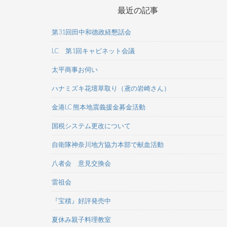
最近の記事
第31回田中和德政経懇話会
LC 第1回キャビネット会議
太平商事お伺い
ハナミズキ花壇草取り（鳶の岩崎さん）
金港LC 熊本地震義援金募金活動
国税システム更改について
自衛隊神奈川地方協力本部で献血活動
八者会 意見交換会
雷祖会
『宝積』好評発売中
夏休み親子料理教室