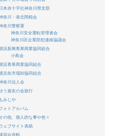
日本赤十字社神奈川県支部
神奈川・港北間税会
神奈川警察署
神奈川安全運転管理者会
神奈川区企業防犯連絡協議会
横浜新興青果商業協同組合
小島会
横浜青果商業協同組合
横浜魚市場卸協同組合
神奈川法人会
ゆう遊友の会旅行
もみじや
フォトアルバム
その他、個人的な事や色々
ウェブサイト表紙
講習会資料