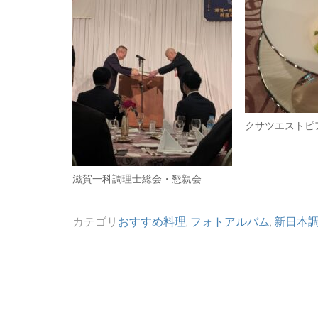
クサツエストピ
滋賀一科調理士総会・懇親会
カテゴリ
おすすめ料理
,
フォトアルバム
,
新日本