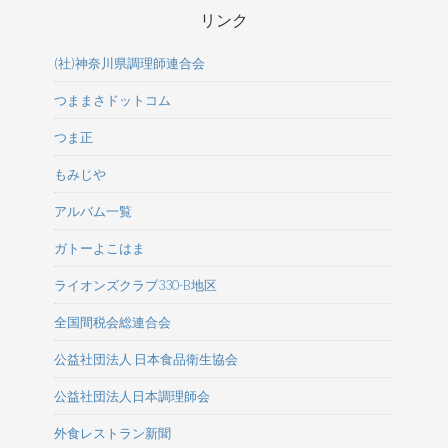
リンク
(社)神奈川県調理師連合会
つままさドットコム
つま正
もみじや
アルバム一覧
ガトーよこはま
ライオンズクラブ330-B地区
全国間税会総連合会
公益社団法人 日本食品衛生協会
公益社団法人日本調理師会
外食レストラン新聞