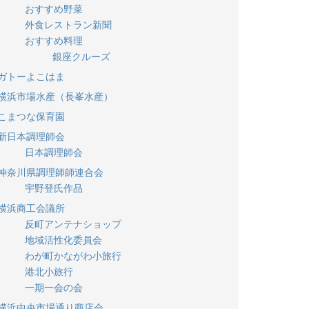
おすすめ野菜
外食レストラン新聞
おすすめ料理
銀座クルーズ
ガトーよこはま
横浜市場水産（長峯水産）
こまつな保育園
新日本調理師会
日本調理師会
神奈川県調理師師連合会
宇野登氏作品
横浜商工会議所
反町アンテナショップ
地域活性化委員会
わが町かながわ小旅行
港北小旅行
一期一会の会
横浜中央市場通り商店会