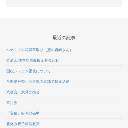
最近の記事
ハナミズキ花壇草取り（鳶の岩崎さん）
金港LC 熊本地震義援金募金活動
国税システム更改について
自衛隊神奈川地方協力本部で献血活動
八者会 意見交換会
雷祖会
『宝積』好評発売中
夏休み親子料理教室