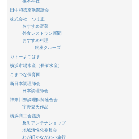
橘本神社
田中和徳京浜懇話会
株式会社 つま正
おすすめ野菜
外食レストラン新聞
おすすめ料理
銀座クルーズ
ガトーよこはま
横浜市場水産（長峯水産）
こまつな保育園
新日本調理師会
日本調理師会
神奈川県調理師師連合会
宇野登氏作品
横浜商工会議所
反町アンテナショップ
地域活性化委員会
わが町かながわ小旅行