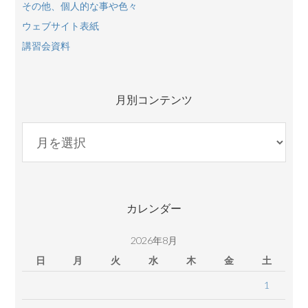
その他、個人的な事や色々
ウェブサイト表紙
講習会資料
月別コンテンツ
月
別
コ
ン
テ
カレンダー
ン
ツ
2026年8月
日
月
火
水
木
金
土
1