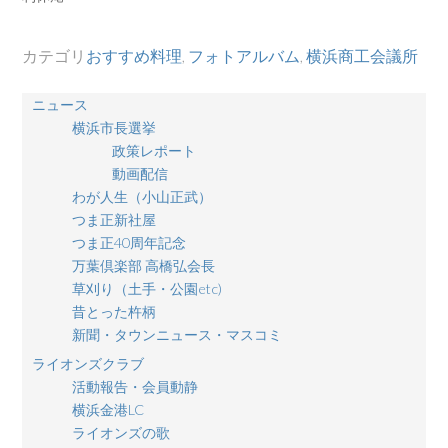
カテゴリ
おすすめ料理
,
フォトアルバム
,
横浜商工会議所
ニュース
横浜市長選挙
政策レポート
動画配信
わが人生（小山正武）
つま正新社屋
つま正40周年記念
万葉倶楽部 高橋弘会長
草刈り（土手・公園etc)
昔とった杵柄
新聞・タウンニュース・マスコミ
ライオンズクラブ
活動報告・会員動静
横浜金港LC
ライオンズの歌