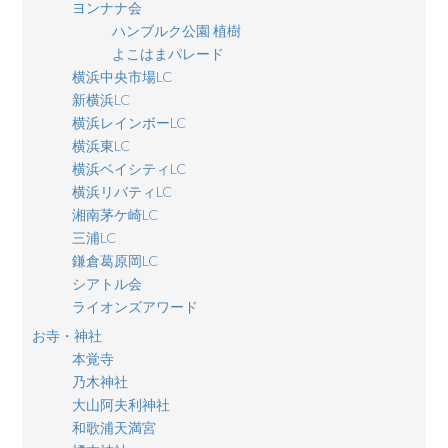
ヨンナナ会
ハンブルク公園 植樹
よこはまパレード
横浜中央市場LC
新横浜LC
横浜レインボーLC
横浜東LC
横浜ベイシティLC
横浜リバティLC
湘南茅ケ崎LC
三浦LC
鎌倉葛原岡LC
シアトル会
ライオンズアワード
お寺・神社
本覚寺
乃木神社
大山阿夫利神社
和歌浦天満宮