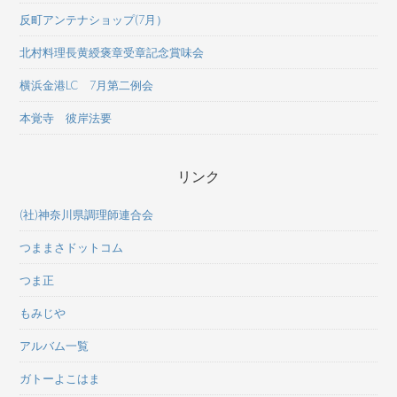
反町アンテナショップ(7月）
北村料理長黄綬褒章受章記念賞味会
横浜金港LC 7月第二例会
本覚寺 彼岸法要
リンク
(社)神奈川県調理師連合会
つままさドットコム
つま正
もみじや
アルバム一覧
ガトーよこはま