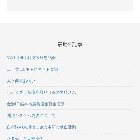
最近の記事
第31回田中和德政経懇話会
LC 第1回キャビネット会議
太平商事お伺い
ハナミズキ花壇草取り（鳶の岩崎さん）
金港LC 熊本地震義援金募金活動
国税システム更改について
自衛隊神奈川地方協力本部で献血活動
八者会 意見交換会