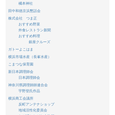
橘本神社
田中和徳京浜懇話会
株式会社 つま正
おすすめ野菜
外食レストラン新聞
おすすめ料理
銀座クルーズ
ガトーよこはま
横浜市場水産（長峯水産）
こまつな保育園
新日本調理師会
日本調理師会
神奈川県調理師師連合会
宇野登氏作品
横浜商工会議所
反町アンテナショップ
地域活性化委員会