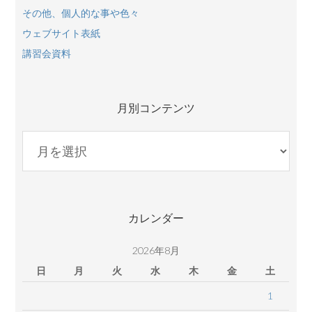
その他、個人的な事や色々
ウェブサイト表紙
講習会資料
月別コンテンツ
月
別
コ
ン
テ
カレンダー
ン
ツ
2026年8月
日
月
火
水
木
金
土
1