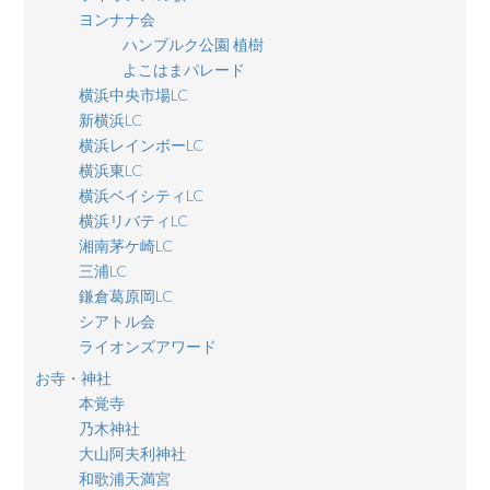
ヨンナナ会
ハンブルク公園 植樹
よこはまパレード
横浜中央市場LC
新横浜LC
横浜レインボーLC
横浜東LC
横浜ベイシティLC
横浜リバティLC
湘南茅ケ崎LC
三浦LC
鎌倉葛原岡LC
シアトル会
ライオンズアワード
お寺・神社
本覚寺
乃木神社
大山阿夫利神社
和歌浦天満宮