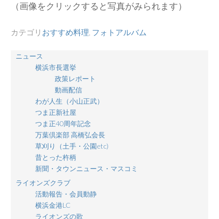
（画像をクリックすると写真がみられます）
カテゴリ
おすすめ料理
,
フォトアルバム
ニュース
横浜市長選挙
政策レポート
動画配信
わが人生（小山正武）
つま正新社屋
つま正40周年記念
万葉倶楽部 高橋弘会長
草刈り（土手・公園etc)
昔とった杵柄
新聞・タウンニュース・マスコミ
ライオンズクラブ
活動報告・会員動静
横浜金港LC
ライオンズの歌