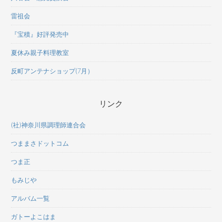
雷祖会
『宝積』好評発売中
夏休み親子料理教室
反町アンテナショップ(7月）
リンク
(社)神奈川県調理師連合会
つままさドットコム
つま正
もみじや
アルバム一覧
ガトーよこはま