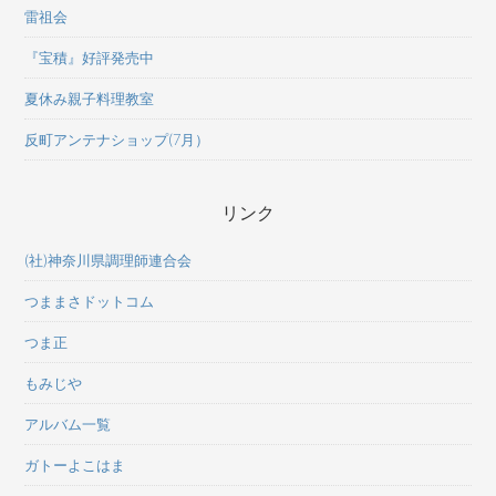
雷祖会
『宝積』好評発売中
夏休み親子料理教室
反町アンテナショップ(7月）
リンク
(社)神奈川県調理師連合会
つままさドットコム
つま正
もみじや
アルバム一覧
ガトーよこはま