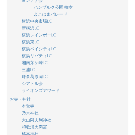
ヨンナナ会
ハンブルク公園 植樹
よこはまパレード
横浜中央市場LC
新横浜LC
横浜レインボーLC
横浜東LC
横浜ベイシティLC
横浜リバティLC
湘南茅ケ崎LC
三浦LC
鎌倉葛原岡LC
シアトル会
ライオンズアワード
お寺・神社
本覚寺
乃木神社
大山阿夫利神社
和歌浦天満宮
橘本神社