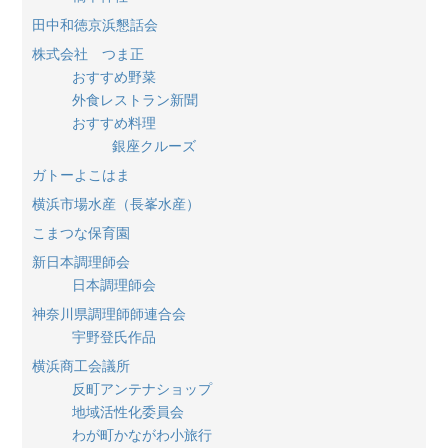
田中和徳京浜懇話会
株式会社 つま正
おすすめ野菜
外食レストラン新聞
おすすめ料理
銀座クルーズ
ガトーよこはま
横浜市場水産（長峯水産）
こまつな保育園
新日本調理師会
日本調理師会
神奈川県調理師師連合会
宇野登氏作品
横浜商工会議所
反町アンテナショップ
地域活性化委員会
わが町かながわ小旅行