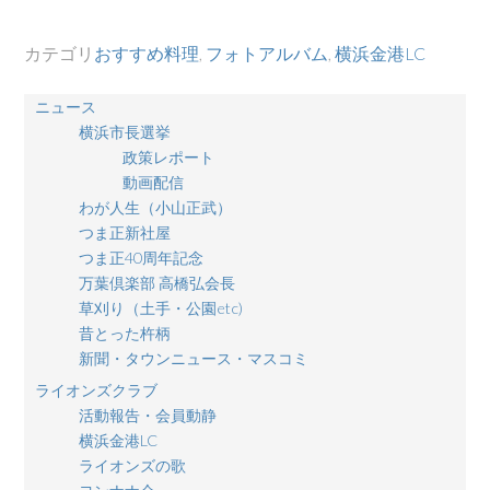
カテゴリ
おすすめ料理
,
フォトアルバム
,
横浜金港LC
ニュース
横浜市長選挙
政策レポート
動画配信
わが人生（小山正武）
つま正新社屋
つま正40周年記念
万葉倶楽部 高橋弘会長
草刈り（土手・公園etc)
昔とった杵柄
新聞・タウンニュース・マスコミ
ライオンズクラブ
活動報告・会員動静
横浜金港LC
ライオンズの歌