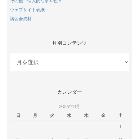
その他、個人的な事や色々
ウェブサイト表紙
講習会資料
月別コンテンツ
月
別
コ
ン
テ
カレンダー
ン
ツ
2026年8月
日
月
火
水
木
金
土
1