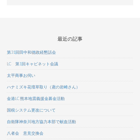
最近の記事
第31回田中和德政経懇話会
LC 第1回キャビネット会議
太平商事お伺い
ハナミズキ花壇草取り（鳶の岩崎さん）
金港LC 熊本地震義援金募金活動
国税システム更改について
自衛隊神奈川地方協力本部で献血活動
八者会 意見交換会