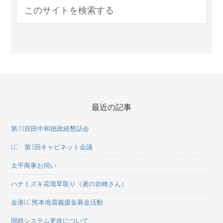
最近の記事
第31回田中和徳政経懇話会
LC 第1回キャビネット会議
太平商事お伺い
ハナミズキ花壇草取り（鳶の岩崎さん）
金港LC 熊本地震義援金募金活動
国税システム更改について