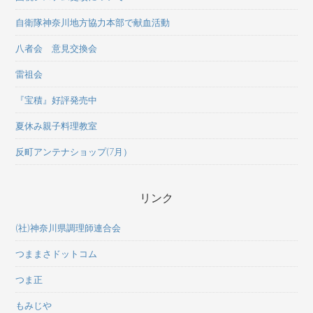
自衛隊神奈川地方協力本部で献血活動
八者会 意見交換会
雷祖会
『宝積』好評発売中
夏休み親子料理教室
反町アンテナショップ(7月）
リンク
(社)神奈川県調理師連合会
つままさドットコム
つま正
もみじや