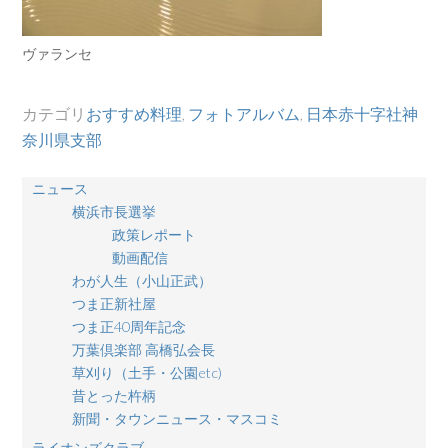
ヴァランセ
カテゴリ
おすすめ料理
,
フォトアルバム
,
日本赤十字社神
奈川県支部
ニュース
横浜市長選挙
政策レポート
動画配信
わが人生（小山正武）
つま正新社屋
つま正40周年記念
万葉倶楽部 高橋弘会長
草刈り（土手・公園etc)
昔とった杵柄
新聞・タウンニュース・マスコミ
ライオンズクラブ