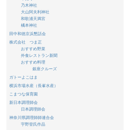
乃木神社
大山阿夫利神社
和歌浦天満宮
橘本神社
田中和徳京浜懇話会
株式会社 つま正
おすすめ野菜
外食レストラン新聞
おすすめ料理
銀座クルーズ
ガトーよこはま
横浜市場水産（長峯水産）
こまつな保育園
新日本調理師会
日本調理師会
神奈川県調理師師連合会
宇野登氏作品