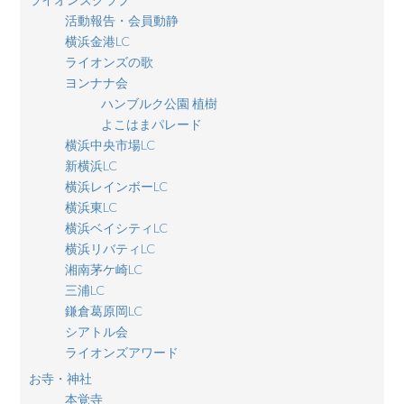
活動報告・会員動静
横浜金港LC
ライオンズの歌
ヨンナナ会
ハンブルク公園 植樹
よこはまパレード
横浜中央市場LC
新横浜LC
横浜レインボーLC
横浜東LC
横浜ベイシティLC
横浜リバティLC
湘南茅ケ崎LC
三浦LC
鎌倉葛原岡LC
シアトル会
ライオンズアワード
お寺・神社
本覚寺