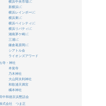
横浜中央市場LC
新横浜LC
横浜レインボーLC
横浜東LC
横浜ベイシティLC
横浜リバティLC
湘南茅ケ崎LC
三浦LC
鎌倉葛原岡LC
シアトル会
ライオンズアワード
お寺・神社
本覚寺
乃木神社
大山阿夫利神社
和歌浦天満宮
橘本神社
田中和徳京浜懇話会
株式会社 つま正