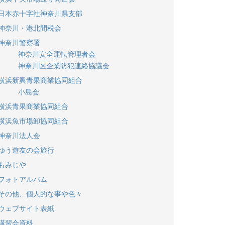
日本赤十字社神奈川県支部
神奈川・港北間税会
神奈川警察署
神奈川安全運転管理者会
神奈川区企業防犯連絡協議会
横浜新興青果商業協同組合
小島会
横浜青果商業協同組合
横浜魚市場卸協同組合
神奈川法人会
ゆう遊友の会旅行
もみじや
フォトアルバム
その他、個人的な事や色々
ウェブサイト表紙
講習会資料