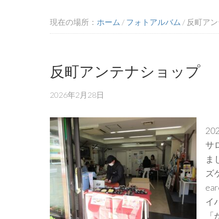
現在の場所：
ホーム
/
フォトアルバム
/
反町アン
反町アンテナショップ
2026年2月28日
2
サ
ま
ズ
e
イ
「