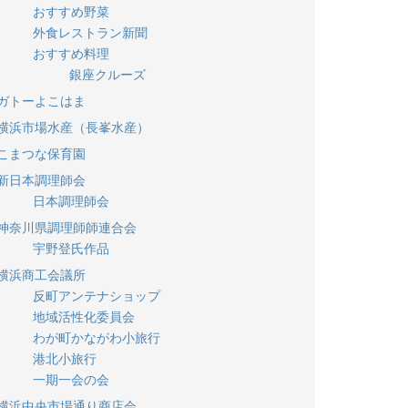
おすすめ野菜
外食レストラン新聞
おすすめ料理
銀座クルーズ
ガトーよこはま
横浜市場水産（長峯水産）
こまつな保育園
新日本調理師会
日本調理師会
神奈川県調理師師連合会
宇野登氏作品
横浜商工会議所
反町アンテナショップ
地域活性化委員会
わが町かながわ小旅行
港北小旅行
一期一会の会
横浜中央市場通り商店会