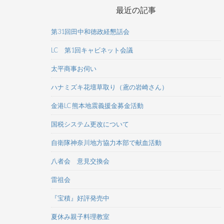
最近の記事
第31回田中和徳政経懇話会
LC 第1回キャビネット会議
太平商事お伺い
ハナミズキ花壇草取り（鳶の岩崎さん）
金港LC 熊本地震義援金募金活動
国税システム更改について
自衛隊神奈川地方協力本部で献血活動
八者会 意見交換会
雷祖会
『宝積』好評発売中
夏休み親子料理教室