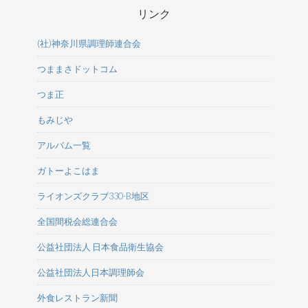
リンク
(社)神奈川県調理師連合会
つままさドットコム
つま正
もみじや
アルバム一覧
ガトーよこはま
ライオンズクラブ330-B地区
全国間税会総連合会
公益社団法人 日本食品衛生協会
公益社団法人日本調理師会
外食レストラン新聞