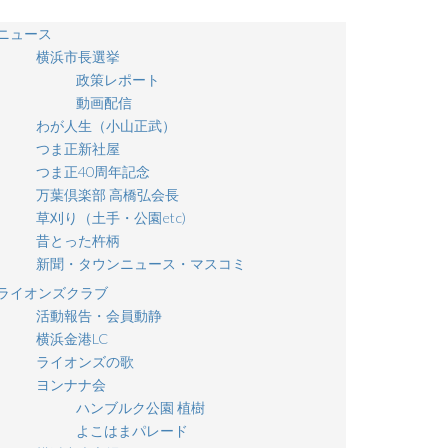
ニュース
横浜市長選挙
政策レポート
動画配信
わが人生（小山正武）
つま正新社屋
つま正40周年記念
万葉倶楽部 高橋弘会長
草刈り（土手・公園etc)
昔とった杵柄
新聞・タウンニュース・マスコミ
ライオンズクラブ
活動報告・会員動静
横浜金港LC
ライオンズの歌
ヨンナナ会
ハンブルク公園 植樹
よこはまパレード