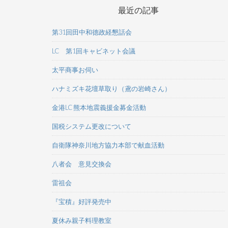
最近の記事
第31回田中和德政経懇話会
LC 第1回キャビネット会議
太平商事お伺い
ハナミズキ花壇草取り（鳶の岩崎さん）
金港LC 熊本地震義援金募金活動
国税システム更改について
自衛隊神奈川地方協力本部で献血活動
八者会 意見交換会
雷祖会
『宝積』好評発売中
夏休み親子料理教室