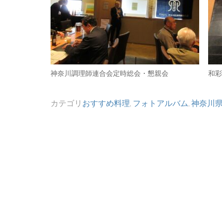
神奈川調理師連合会定時総会・懇親会
和彩
カテゴリ
おすすめ料理
,
フォトアルバム
,
神奈川