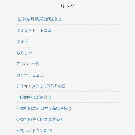
リンク
(社)神奈川県調理師連合会
つままさドットコム
つま正
もみじや
アルバム一覧
ガトーよこはま
ライオンズクラブ330-B地区
全国間税会総連合会
公益社団法人 日本食品衛生協会
公益社団法人日本調理師会
外食レストラン新聞