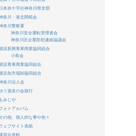
日本赤十字社神奈川県支部
神奈川・港北間税会
神奈川警察署
神奈川安全運転管理者会
神奈川区企業防犯連絡協議会
横浜新興青果商業協同組合
小島会
横浜青果商業協同組合
横浜魚市場卸協同組合
神奈川法人会
ゆう遊友の会旅行
もみじや
フォトアルバム
その他、個人的な事や色々
ウェブサイト表紙
講習会資料