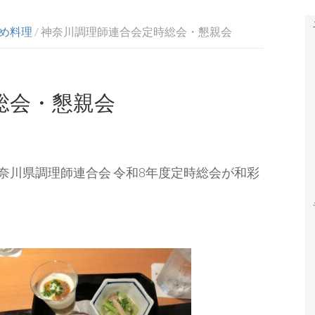
め料理
/
神奈川調理師連合会定時総会・懇親会
総会・懇親会
人神奈川県調理師連合会 令和8年度定時総会が和彩