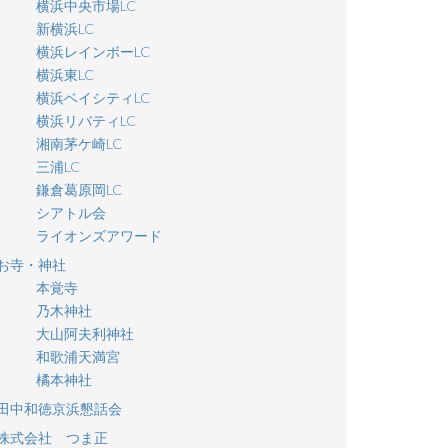
横浜中央市場LC
新横浜LC
横浜レインボーLC
横浜東LC
横浜ベイシティLC
横浜リバティLC
湘南茅ケ崎LC
三浦LC
鎌倉葛原岡LC
シアトル会
ライオンズアワード
お寺・神社
本覚寺
乃木神社
大山阿夫利神社
和歌浦天満宮
橘本神社
田中和徳京浜懇話会
株式会社 つま正