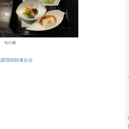
 旬の郷
県調理師師連合会