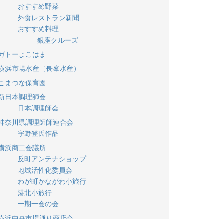
おすすめ野菜
外食レストラン新聞
おすすめ料理
銀座クルーズ
ガトーよこはま
横浜市場水産（長峯水産）
こまつな保育園
新日本調理師会
日本調理師会
神奈川県調理師師連合会
宇野登氏作品
横浜商工会議所
反町アンテナショップ
地域活性化委員会
わが町かながわ小旅行
港北小旅行
一期一会の会
横浜中央市場通り商店会