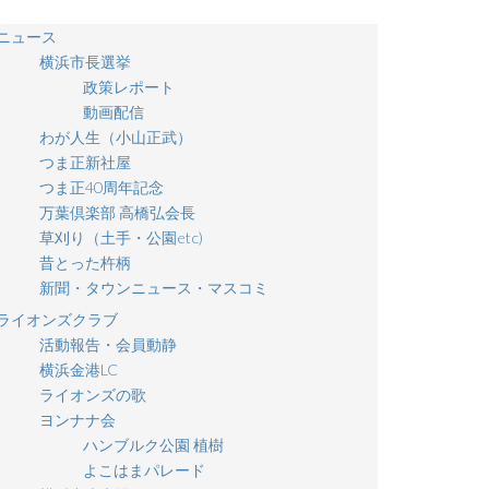
ニュース
横浜市長選挙
政策レポート
動画配信
わが人生（小山正武）
つま正新社屋
つま正40周年記念
万葉倶楽部 高橋弘会長
草刈り（土手・公園etc)
昔とった杵柄
新聞・タウンニュース・マスコミ
ライオンズクラブ
活動報告・会員動静
横浜金港LC
ライオンズの歌
ヨンナナ会
ハンブルク公園 植樹
よこはまパレード