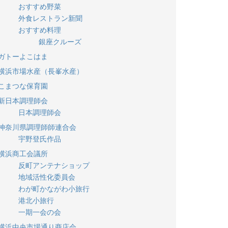
おすすめ野菜
外食レストラン新聞
おすすめ料理
銀座クルーズ
ガトーよこはま
横浜市場水産（長峯水産）
こまつな保育園
新日本調理師会
日本調理師会
神奈川県調理師師連合会
宇野登氏作品
横浜商工会議所
反町アンテナショップ
地域活性化委員会
わが町かながわ小旅行
港北小旅行
一期一会の会
横浜中央市場通り商店会