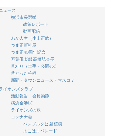
ニュース
横浜市長選挙
政策レポート
動画配信
わが人生（小山正武）
つま正新社屋
つま正40周年記念
万葉倶楽部 高橋弘会長
草刈り（土手・公園etc)
昔とった杵柄
新聞・タウンニュース・マスコミ
ライオンズクラブ
活動報告・会員動静
横浜金港LC
ライオンズの歌
ヨンナナ会
ハンブルク公園 植樹
よこはまパレード