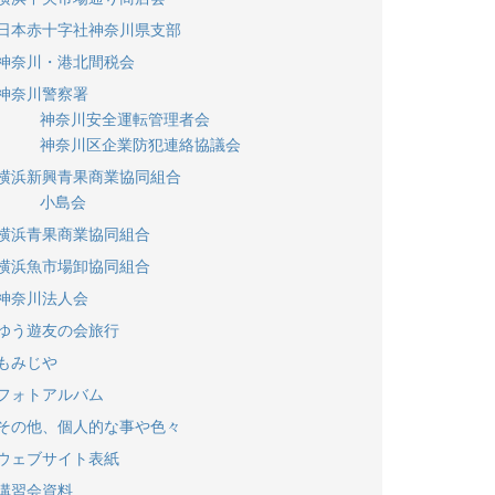
日本赤十字社神奈川県支部
神奈川・港北間税会
神奈川警察署
神奈川安全運転管理者会
神奈川区企業防犯連絡協議会
横浜新興青果商業協同組合
小島会
横浜青果商業協同組合
横浜魚市場卸協同組合
神奈川法人会
ゆう遊友の会旅行
もみじや
フォトアルバム
その他、個人的な事や色々
ウェブサイト表紙
講習会資料