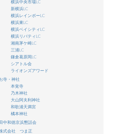
横浜中央市場LC
新横浜LC
横浜レインボーLC
横浜東LC
横浜ベイシティLC
横浜リバティLC
湘南茅ケ崎LC
三浦LC
鎌倉葛原岡LC
シアトル会
ライオンズアワード
お寺・神社
本覚寺
乃木神社
大山阿夫利神社
和歌浦天満宮
橘本神社
田中和徳京浜懇話会
株式会社 つま正