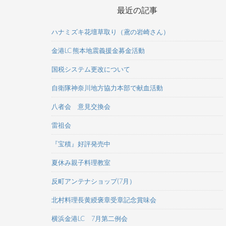
最近の記事
ハナミズキ花壇草取り（鳶の岩崎さん）
金港LC 熊本地震義援金募金活動
国税システム更改について
自衛隊神奈川地方協力本部で献血活動
八者会 意見交換会
雷祖会
『宝積』好評発売中
夏休み親子料理教室
反町アンテナショップ(7月）
北村料理長黄綬褒章受章記念賞味会
横浜金港LC 7月第二例会