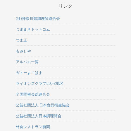
リンク
(社)神奈川県調理師連合会
つままさドットコム
つま正
もみじや
アルバム一覧
ガトーよこはま
ライオンズクラブ330-B地区
全国間税会総連合会
公益社団法人 日本食品衛生協会
公益社団法人日本調理師会
外食レストラン新聞