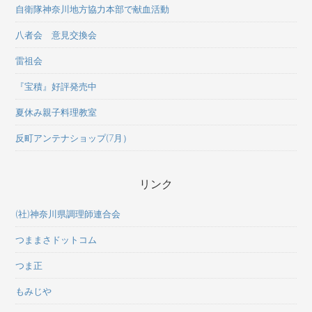
自衛隊神奈川地方協力本部で献血活動
八者会 意見交換会
雷祖会
『宝積』好評発売中
夏休み親子料理教室
反町アンテナショップ(7月）
リンク
(社)神奈川県調理師連合会
つままさドットコム
つま正
もみじや