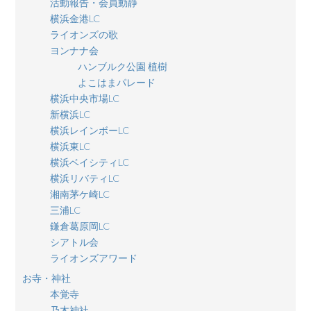
活動報告・会員動静
横浜金港LC
ライオンズの歌
ヨンナナ会
ハンブルク公園 植樹
よこはまパレード
横浜中央市場LC
新横浜LC
横浜レインボーLC
横浜東LC
横浜ベイシティLC
横浜リバティLC
湘南茅ケ崎LC
三浦LC
鎌倉葛原岡LC
シアトル会
ライオンズアワード
お寺・神社
本覚寺
乃木神社