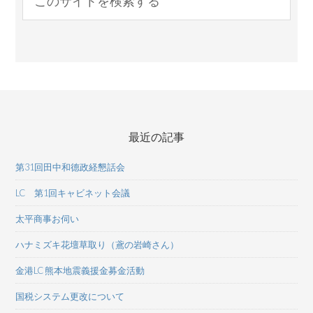
最近の記事
第31回田中和德政経懇話会
LC 第1回キャビネット会議
太平商事お伺い
ハナミズキ花壇草取り（鳶の岩崎さん）
金港LC 熊本地震義援金募金活動
国税システム更改について