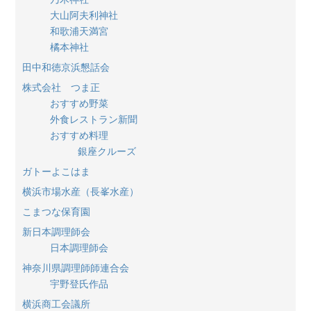
大山阿夫利神社
和歌浦天満宮
橘本神社
田中和徳京浜懇話会
株式会社 つま正
おすすめ野菜
外食レストラン新聞
おすすめ料理
銀座クルーズ
ガトーよこはま
横浜市場水産（長峯水産）
こまつな保育園
新日本調理師会
日本調理師会
神奈川県調理師師連合会
宇野登氏作品
横浜商工会議所