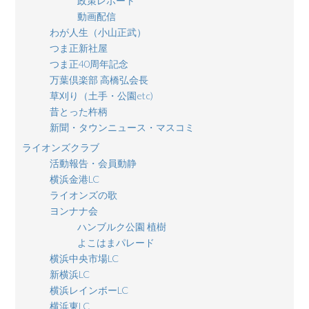
政策レポート
動画配信
わが人生（小山正武）
つま正新社屋
つま正40周年記念
万葉倶楽部 高橋弘会長
草刈り（土手・公園etc)
昔とった杵柄
新聞・タウンニュース・マスコミ
ライオンズクラブ
活動報告・会員動静
横浜金港LC
ライオンズの歌
ヨンナナ会
ハンブルク公園 植樹
よこはまパレード
横浜中央市場LC
新横浜LC
横浜レインボーLC
横浜東LC