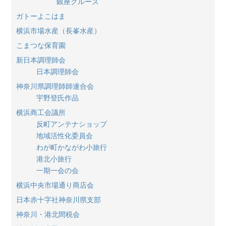
銀座クルーズ
ガトーよこはま
横浜市場水産（長峯水産）
こまつな保育園
新日本調理師会
日本調理師会
神奈川県調理師師連合会
宇野登氏作品
横浜商工会議所
反町アンテナショップ
地域活性化委員会
わが町かながわ小旅行
港北小旅行
一期一会の会
横浜中央市場通り商店会
日本赤十字社神奈川県支部
神奈川・港北間税会