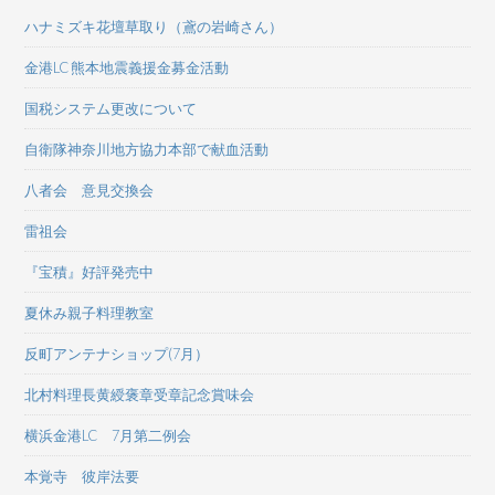
ハナミズキ花壇草取り（鳶の岩崎さん）
金港LC 熊本地震義援金募金活動
国税システム更改について
自衛隊神奈川地方協力本部で献血活動
八者会 意見交換会
雷祖会
『宝積』好評発売中
夏休み親子料理教室
反町アンテナショップ(7月）
北村料理長黄綬褒章受章記念賞味会
横浜金港LC 7月第二例会
本覚寺 彼岸法要