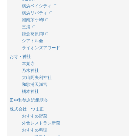
横浜ベイシティLC
横浜リバティLC
湘南茅ケ崎LC
三浦LC
鎌倉葛原岡LC
シアトル会
ライオンズアワード
お寺・神社
本覚寺
乃木神社
大山阿夫利神社
和歌浦天満宮
橘本神社
田中和徳京浜懇話会
株式会社 つま正
おすすめ野菜
外食レストラン新聞
おすすめ料理