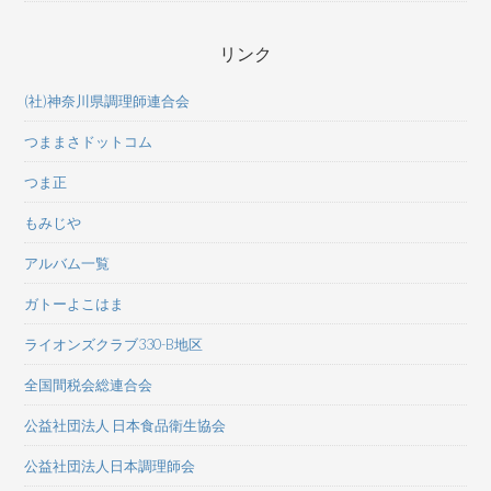
リンク
(社)神奈川県調理師連合会
つままさドットコム
つま正
もみじや
アルバム一覧
ガトーよこはま
ライオンズクラブ330-B地区
全国間税会総連合会
公益社団法人 日本食品衛生協会
公益社団法人日本調理師会