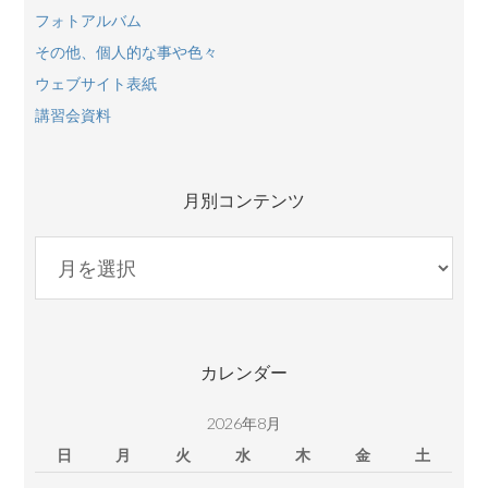
フォトアルバム
その他、個人的な事や色々
ウェブサイト表紙
講習会資料
月別コンテンツ
月
別
コ
ン
テ
カレンダー
ン
ツ
2026年8月
日
月
火
水
木
金
土