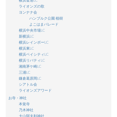
横浜金港LC
ライオンズの歌
ヨンナナ会
ハンブルク公園 植樹
よこはまパレード
横浜中央市場LC
新横浜LC
横浜レインボーLC
横浜東LC
横浜ベイシティLC
横浜リバティLC
湘南茅ケ崎LC
三浦LC
鎌倉葛原岡LC
シアトル会
ライオンズアワード
お寺・神社
本覚寺
乃木神社
大山阿夫利神社