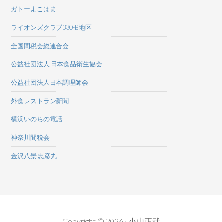
ガトーよこはま
ライオンズクラブ330-B地区
全国間税会総連合会
公益社団法人 日本食品衛生協会
公益社団法人日本調理師会
外食レストラン新聞
横浜いのちの電話
神奈川間税会
金沢八景 忠彦丸
Copyright © 2026 · 小山正武