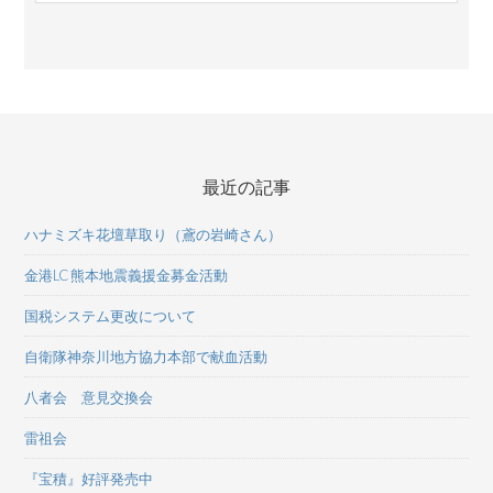
最近の記事
ハナミズキ花壇草取り（鳶の岩崎さん）
金港LC 熊本地震義援金募金活動
国税システム更改について
自衛隊神奈川地方協力本部で献血活動
八者会 意見交換会
雷祖会
『宝積』好評発売中