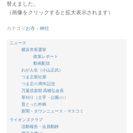
替えました。
（画像をクリックすると拡大表示されます）
カテゴリ
お寺・神社
ニュース
横浜市長選挙
政策レポート
動画配信
わが人生（小山正武）
つま正新社屋
つま正40周年記念
万葉倶楽部 高橋弘会長
草刈り（土手・公園etc)
昔とった杵柄
新聞・タウンニュース・マスコミ
ライオンズクラブ
活動報告・会員動静