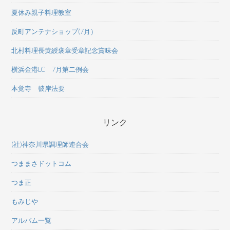
夏休み親子料理教室
反町アンテナショップ(7月）
北村料理長黄綬褒章受章記念賞味会
横浜金港LC 7月第二例会
本覚寺 彼岸法要
リンク
(社)神奈川県調理師連合会
つままさドットコム
つま正
もみじや
アルバム一覧