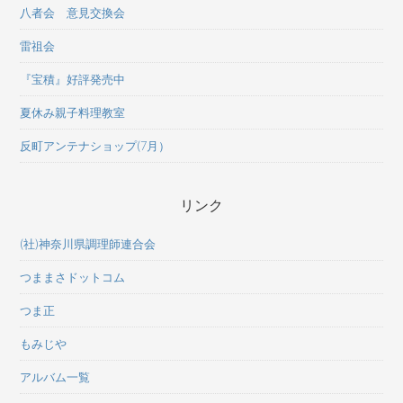
八者会 意見交換会
雷祖会
『宝積』好評発売中
夏休み親子料理教室
反町アンテナショップ(7月）
リンク
(社)神奈川県調理師連合会
つままさドットコム
つま正
もみじや
アルバム一覧