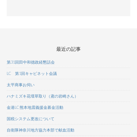
最近の記事
第31回田中和德政経懇話会
LC 第1回キャビネット会議
太平商事お伺い
ハナミズキ花壇草取り（鳶の岩崎さん）
金港LC 熊本地震義援金募金活動
国税システム更改について
自衛隊神奈川地方協力本部で献血活動