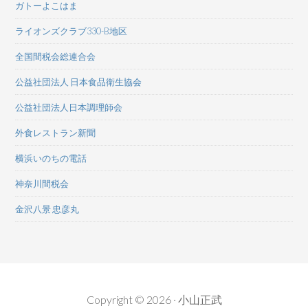
ガトーよこはま
ライオンズクラブ330-B地区
全国間税会総連合会
公益社団法人 日本食品衛生協会
公益社団法人日本調理師会
外食レストラン新聞
横浜いのちの電話
神奈川間税会
金沢八景 忠彦丸
Copyright © 2026 · 小山正武