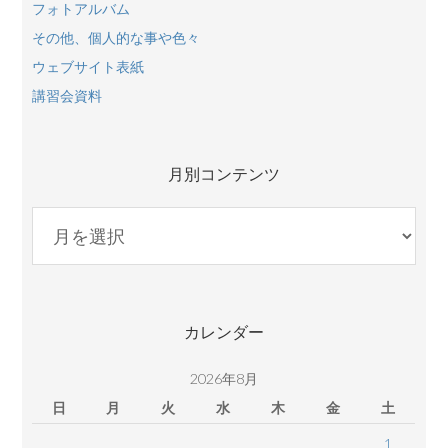
フォトアルバム
その他、個人的な事や色々
ウェブサイト表紙
講習会資料
月別コンテンツ
月
別
コ
ン
テ
カレンダー
ン
ツ
2026年8月
日
月
火
水
木
金
土
1