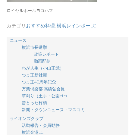
ロイヤルホールヨコハマ
カテゴリ
おすすめ料理
,
横浜レインボーLC
ニュース
横浜市長選挙
政策レポート
動画配信
わが人生（小山正武）
つま正新社屋
つま正40周年記念
万葉倶楽部 高橋弘会長
草刈り（土手・公園etc)
昔とった杵柄
新聞・タウンニュース・マスコミ
ライオンズクラブ
活動報告・会員動静
横浜金港LC