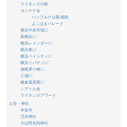
ライオンズの歌
ヨンナナ会
ハンブルク公園 植樹
よこはまパレード
横浜中央市場LC
新横浜LC
横浜レインボーLC
横浜東LC
横浜ベイシティLC
横浜リバティLC
湘南茅ケ崎LC
三浦LC
鎌倉葛原岡LC
シアトル会
ライオンズアワード
お寺・神社
本覚寺
乃木神社
大山阿夫利神社