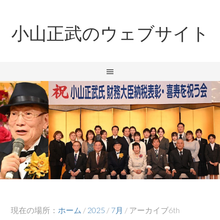
小山正武のウェブサイト
現在の場所：
ホーム
/
2025
/
7月
/
アーカイブ6th