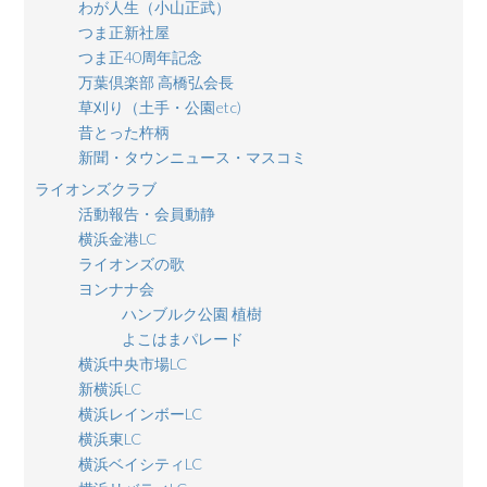
わが人生（小山正武）
つま正新社屋
つま正40周年記念
万葉倶楽部 高橋弘会長
草刈り（土手・公園etc)
昔とった杵柄
新聞・タウンニュース・マスコミ
ライオンズクラブ
活動報告・会員動静
横浜金港LC
ライオンズの歌
ヨンナナ会
ハンブルク公園 植樹
よこはまパレード
横浜中央市場LC
新横浜LC
横浜レインボーLC
横浜東LC
横浜ベイシティLC