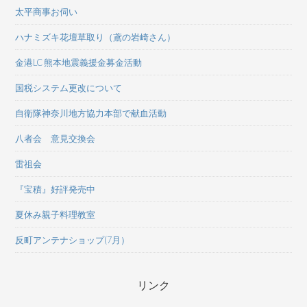
太平商事お伺い
ハナミズキ花壇草取り（鳶の岩崎さん）
金港LC 熊本地震義援金募金活動
国税システム更改について
自衛隊神奈川地方協力本部で献血活動
八者会 意見交換会
雷祖会
『宝積』好評発売中
夏休み親子料理教室
反町アンテナショップ(7月）
リンク