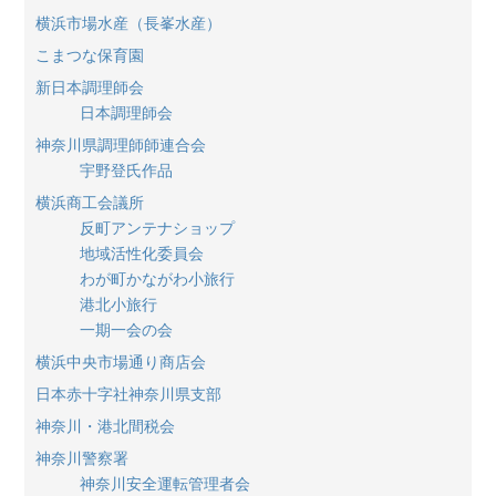
横浜市場水産（長峯水産）
こまつな保育園
新日本調理師会
日本調理師会
神奈川県調理師師連合会
宇野登氏作品
横浜商工会議所
反町アンテナショップ
地域活性化委員会
わが町かながわ小旅行
港北小旅行
一期一会の会
横浜中央市場通り商店会
日本赤十字社神奈川県支部
神奈川・港北間税会
神奈川警察署
神奈川安全運転管理者会