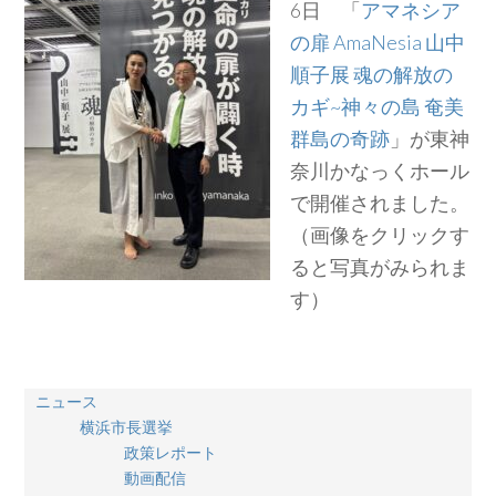
6日 「
アマネシア
の扉 AmaNesia 山中
順子展 魂の解放の
カギ~神々の島 奄美
群島の奇跡
」が東神
奈川かなっくホール
で開催されました。
（画像をクリックす
ると写真がみられま
す）
ニュース
横浜市長選挙
政策レポート
動画配信