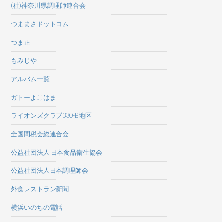
(社)神奈川県調理師連合会
つままさドットコム
つま正
もみじや
アルバム一覧
ガトーよこはま
ライオンズクラブ330-B地区
全国間税会総連合会
公益社団法人 日本食品衛生協会
公益社団法人日本調理師会
外食レストラン新聞
横浜いのちの電話