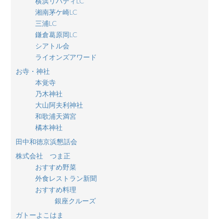
横浜リバティLC
湘南茅ケ崎LC
三浦LC
鎌倉葛原岡LC
シアトル会
ライオンズアワード
お寺・神社
本覚寺
乃木神社
大山阿夫利神社
和歌浦天満宮
橘本神社
田中和徳京浜懇話会
株式会社 つま正
おすすめ野菜
外食レストラン新聞
おすすめ料理
銀座クルーズ
ガトーよこはま