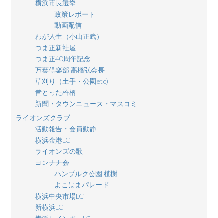
横浜市長選挙
政策レポート
動画配信
わが人生（小山正武）
つま正新社屋
つま正40周年記念
万葉倶楽部 高橋弘会長
草刈り（土手・公園etc)
昔とった杵柄
新聞・タウンニュース・マスコミ
ライオンズクラブ
活動報告・会員動静
横浜金港LC
ライオンズの歌
ヨンナナ会
ハンブルク公園 植樹
よこはまパレード
横浜中央市場LC
新横浜LC