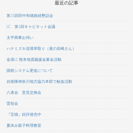
最近の記事
第31回田中和德政経懇話会
LC 第1回キャビネット会議
太平商事お伺い
ハナミズキ花壇草取り（鳶の岩崎さん）
金港LC 熊本地震義援金募金活動
国税システム更改について
自衛隊神奈川地方協力本部で献血活動
八者会 意見交換会
雷祖会
『宝積』好評発売中
夏休み親子料理教室