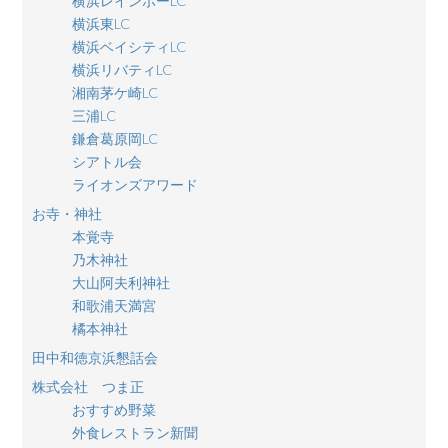
横浜レインボーLC
横浜東LC
横浜ベイシティLC
横浜リバティLC
湘南茅ケ崎LC
三浦LC
鎌倉葛原岡LC
シアトル会
ライオンズアワード
お寺・神社
本覚寺
乃木神社
大山阿夫利神社
和歌浦天満宮
橘本神社
田中和徳京浜懇話会
株式会社 つま正
おすすめ野菜
外食レストラン新聞