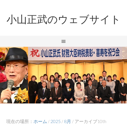
小山正武のウェブサイト
現在の場所：
ホーム
/
2025
/
8月
/
アーカイブ10th