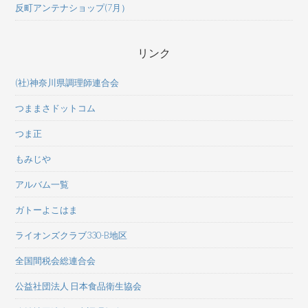
反町アンテナショップ(7月）
リンク
(社)神奈川県調理師連合会
つままさドットコム
つま正
もみじや
アルバム一覧
ガトーよこはま
ライオンズクラブ330-B地区
全国間税会総連合会
公益社団法人 日本食品衛生協会